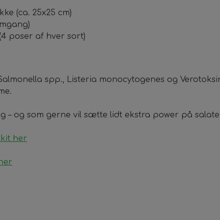
ke (ca. 25x25 cm)
 omgang)
(4 poser af hver sort)
 Salmonella spp., Listeria monocytogenes og Verotoksin
me.
ag – og som gerne vil sætte lidt ekstra power på salate
tkit her
her