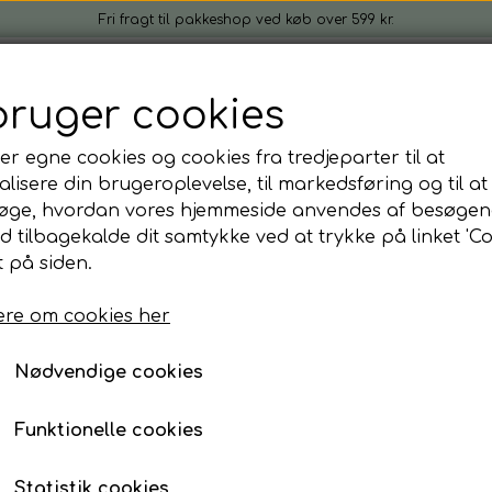
Fri fragt til pakkeshop ved køb over 599 kr.
rogrønt
Kom i gang
Firmagaver
Idéer & inspira
bruger cookies
Gratis gave ved køb
Om
Kontakt
t
er egne cookies og cookies fra tredjeparter til at
lv sæt
er
lisere din brugeroplevelse, til markedsføring og til at
øge, hvordan vores hjemmeside anvendes af besøgen
t
er
Kradseren - Mikrogrønt startkit
id tilbagekalde dit samtykke ved at trykke på linket 'Co
mål om Mikrogrønt
Kradseren - Mikrogrønt
 på siden.
395,00 kr.
re om cookies her
Nødvendige cookies
✔ Nemt at dyrke – også for begyndere
✔ Klar på få dage
Funktionelle cookies
✔ Alt medfølger – klar til brug 🌱
Et stærkere bud på mikrogrønt! Denne pakke ind
Statistik cookies