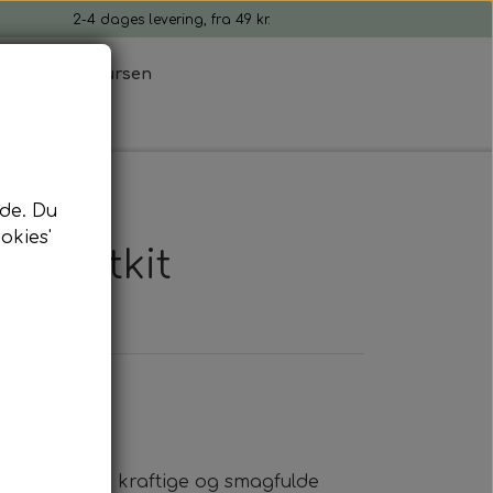
2-4 dages levering, fra 49 kr.
tion
Ib Laursen
de. Du
okies'
 startkit
eholder fire kraftige og smagfulde