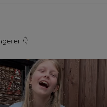
ngerer 👇