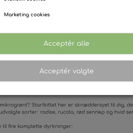
sorter, der giver karakter og bid i maden – inkl. a
Marketing cookies
Antal
Tilføj til kurv
Acceptér alle
Vægt: 1.200 g.
Dimensioner: 25 cm × 25 cm × 7 cm
Acceptér valgte
r
 mikrogrønt? Startkittet her er skræddersyet til dig,
udvalgte sorter: radise, rucola, rød sennep og hvid se
 til fire komplette dyrkninger: