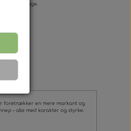
lt du skal bruge.
 der foretrækker en mere markant og
nnep – alle med karakter og styrke.