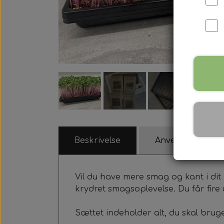
Beskrivelse
Anvendelsesidée
Vil du have mere smag og kant i dit
krydret smagsoplevelse. Du får fire 
Sættet indeholder alt, du skal bruge