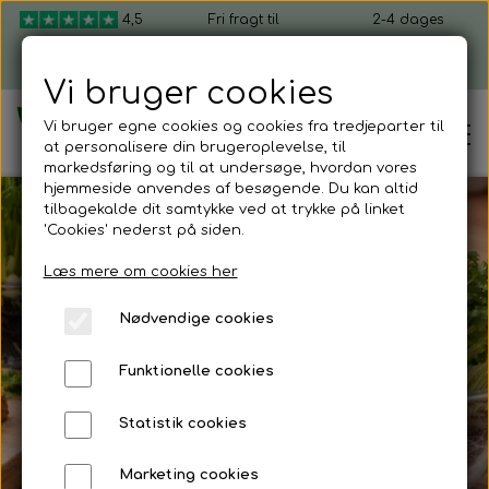
4,5
Fri fragt til
2-4 dages
ud af 5
pakkeshop ved
levering, fra 49 kr.
køb over 599 kr.
Vi bruger cookies
Vi bruger egne cookies og cookies fra tredjeparter til
at personalisere din brugeroplevelse, til
markedsføring og til at undersøge, hvordan vores
hjemmeside anvendes af besøgende. Du kan altid
tilbagekalde dit samtykke ved at trykke på linket
'Cookies' nederst på siden.
Hjem
Mikrogrønt startpakker
Læs mere om cookies her
Shop mikrogrønt
Nødvendige cookies
Kom nemt i gang med
Dyrk selv mikrogrønt
Funktionelle cookies
flere dyrkninger
Kom i gang
Mikrogrønt startpakker
Statistik cookies
Sådan dyrker du mikrogrønt
Firmagaver
Marketing cookies
Mikrogrønt frø