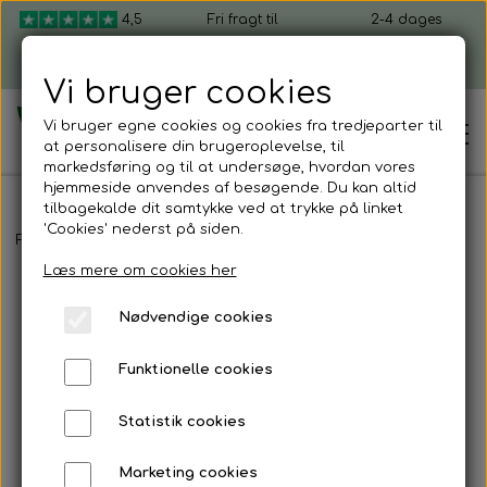
4,5
Fri fragt til
2-4 dages
ud af 5
pakkeshop ved
levering, fra 49 kr.
køb over 599 kr.
Vi bruger cookies
Vi bruger egne cookies og cookies fra tredjeparter til
at personalisere din brugeroplevelse, til
markedsføring og til at undersøge, hvordan vores
hjemmeside anvendes af besøgende. Du kan altid
tilbagekalde dit samtykke ved at trykke på linket
'Cookies' nederst på siden.
Hjem
Forside
Shop mikrogrønt
Bakker til mikrogrønt
Mikrogrønt d
Læs mere om cookies her
Shop mikrogrønt
Nødvendige cookies
Dyrk selv mikrogrønt
Funktionelle cookies
Kom i gang
Mikrogrønt startpakker
Statistik cookies
Sådan dyrker du mikrogrønt
Firmagaver
Marketing cookies
Mikrogrønt frø