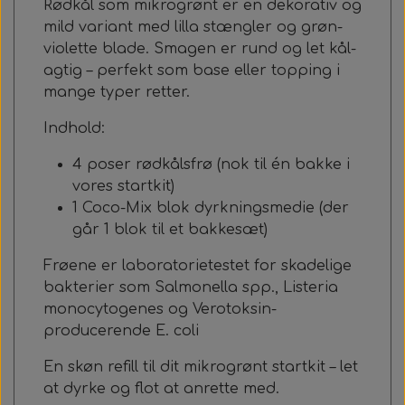
Rødkål som mikrogrønt er en dekorativ og
mild variant med lilla stængler og grøn-
violette blade. Smagen er rund og let kål-
agtig – perfekt som base eller topping i
mange typer retter.
Indhold:
4 poser rødkålsfrø (nok til én bakke i
vores startkit)
1 Coco-Mix blok dyrkningsmedie (der
går 1 blok til et bakkesæt)
Frøene er laboratorietestet for skadelige
bakterier som Salmonella spp., Listeria
monocytogenes og Verotoksin-
producerende E. coli
En skøn refill til dit mikrogrønt startkit – let
at dyrke og flot at anrette med.