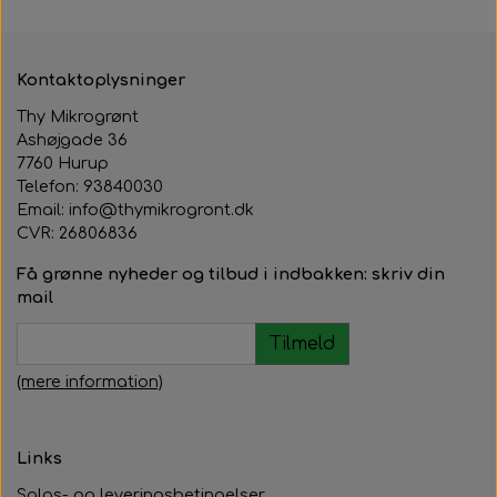
Kontaktoplysninger
Thy Mikrogrønt
Ashøjgade 36
7760 Hurup
Telefon: 93840030
Email: info@thymikrogront.dk
CVR:
26806836
Få grønne nyheder og tilbud i indbakken: skriv din
mail
Tilmeld
(mere information)
Links
Salgs- og leveringsbetingelser