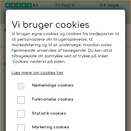
4,5
Fri fragt til
2-4 dages
ud af 5
pakkeshop ved
levering, fra 49 kr.
køb over 599 kr.
Vi bruger cookies
Vi bruger egne cookies og cookies fra tredjeparter til
at personalisere din brugeroplevelse, til
markedsføring og til at undersøge, hvordan vores
hjemmeside anvendes af besøgende. Du kan altid
tilbagekalde dit samtykke ved at trykke på linket
'Cookies' nederst på siden.
Hjem
Forside
Shop mikrogrønt
Mikrogrønt frøpakker
Rødkåls frøpak
Læs mere om cookies her
Shop mikrogrønt
Nødvendige cookies
Dyrk selv mikrogrønt
Funktionelle cookies
Kom i gang
Mikrogrønt startpakker
Statistik cookies
Sådan dyrker du mikrogrønt
Firmagaver
Marketing cookies
Mikrogrønt frø