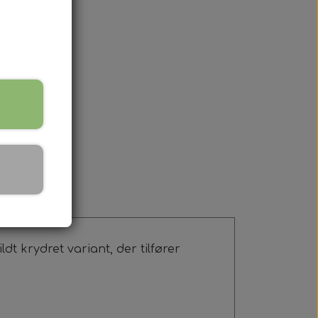
it.
t krydret variant, der tilfører