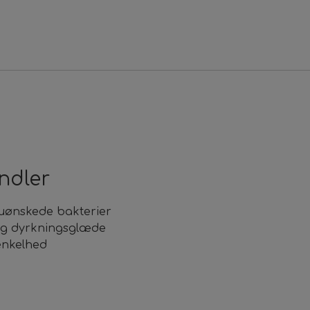
ndler
 uønskede bakterier
 og dyrkningsglæde
enkelhed