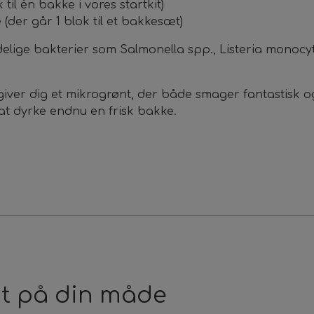
til én bakke i vores startkit)
(der går 1 blok til et bakkesæt)
delige bakterier som Salmonella spp., Listeria monoc
iver dig et mikrogrønt, der både smager fantastisk og se
il at dyrke endnu en frisk bakke.
nt på din måde