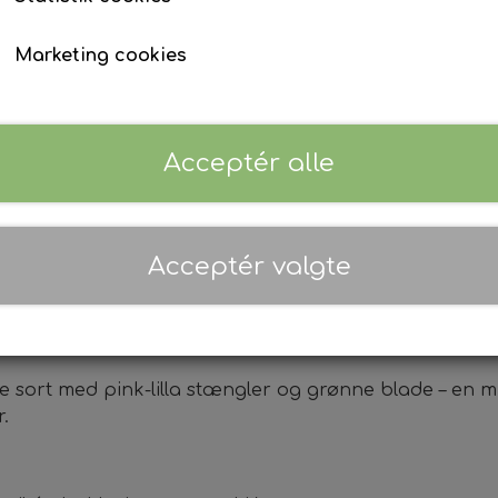
rækker præcis til én bakke i dit mikrogrønt startk
Marketing cookies
Antal
Tilføj til kurv
Acceptér alle
Vægt: 145 g.
Acceptér valgte
r
 sort med pink-lilla stængler og grønne blade – en mild
.