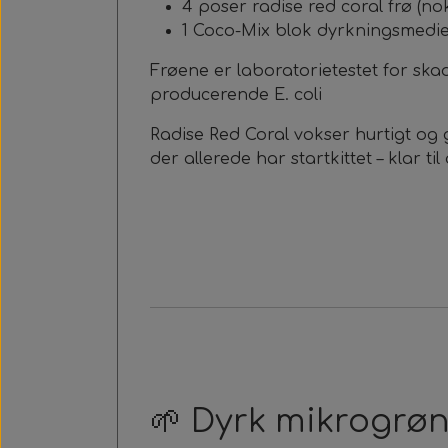
4 poser radise red coral frø (nok 
1 Coco-Mix blok dyrkningsmedie 
Frøene er laboratorietestet for ska
producerende E. coli
Radise Red Coral vokser hurtigt og g
der allerede har startkittet – klar t
🌱 Dyrk mikrogrø