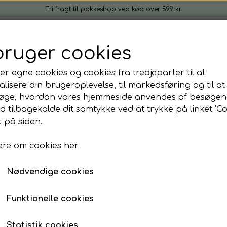
Fri fragt til pakkeshop ved køb over 599 kr.
rogrønt
Kom i gang
Firmagaver
Idéer & inspira
bruger cookies
Gratis gave ved køb
Om
Kontakt
t
er egne cookies og cookies fra tredjeparter til at
lv sæt
er
lisere din brugeroplevelse, til markedsføring og til at
øge, hvordan vores hjemmeside anvendes af besøgen
t
r
Radise (red coral) frøpakke til startkit
id tilbagekalde dit samtykke ved at trykke på linket 'Co
mål om Mikrogrønt
Radise (red coral) frøpa
 på siden.
90,00 kr.
re om cookies her
Nødvendige cookies
✔ Perfekt til dig der vil dyrke igen og igen
✔ Frihed til at vælge dine favoritter
Funktionelle cookies
✔ Frisk mikrogrønt – når det passer dig 🌱
Dyrk smagfuldt og dekorativt mikrogrønt med Ra
Statistik cookies