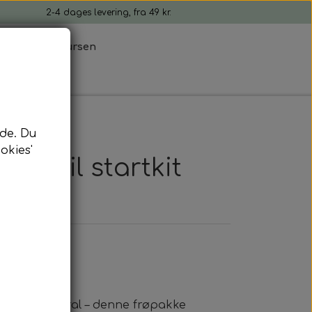
2-4 dages levering, fra 49 kr.
tion
Ib Laursen
de. Du
okies'
kke til startkit
dise Red Coral – denne frøpakke