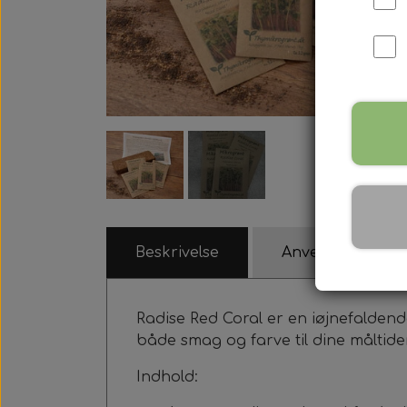
Beskrivelse
Anvendelsesidée
Radise Red Coral er en iøjnefaldende
både smag og farve til dine måltider
Indhold: