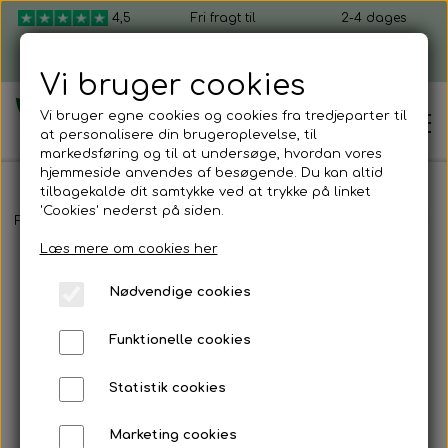
4,5
Fri fragt til
2-4 dages
ud af 5
pakkeshop ved
levering, fra 49 kr.
køb over 599 kr.
Vi bruger cookies
Vi bruger egne cookies og cookies fra tredjeparter til
at personalisere din brugeroplevelse, til
markedsføring og til at undersøge, hvordan vores
hjemmeside anvendes af besøgende. Du kan altid
tilbagekalde dit samtykke ved at trykke på linket
'Cookies' nederst på siden.
Hjem
Forside
Shop mikrogrønt
Mikrogrønt frø
Radisefrø pose (Red
Læs mere om cookies her
Shop mikrogrønt
Nødvendige cookies
Dyrk selv mikrogrønt
Funktionelle cookies
Kom i gang
Mikrogrønt startpakker
Statistik cookies
Sådan dyrker du mikrogrønt
Firmagaver
Marketing cookies
Mikrogrønt frø