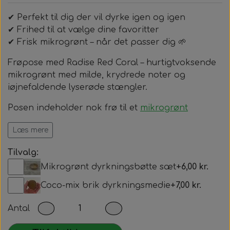
✔ Perfekt til dig der vil dyrke igen og igen
✔ Frihed til at vælge dine favoritter
✔ Frisk mikrogrønt – når det passer dig 🌱
Frøpose med Radise Red Coral – hurtigtvoksende
mikrogrønt med milde, krydrede noter og
iøjnefaldende lyserøde stængler.
Posen indeholder nok frø til et
mikrogrønt
dyrkningsbøtte sæt
Læs mere
👉Se også vores komplette
dyrk selv sæt
!, hvis du
Tilvalg:
vil i gang nemt og hurtigt.
Mikrogrønt dyrkningsbøtte sæt
+6,00 kr.
Coco-mix brik dyrkningsmedie
+7,00 kr.
Antal