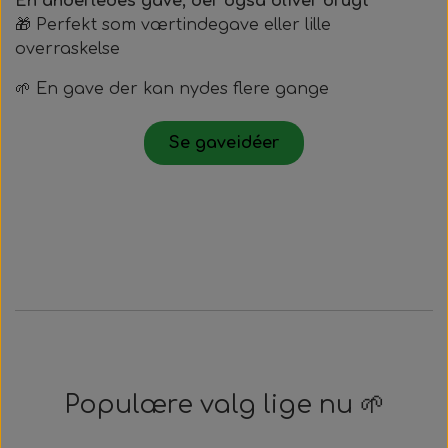
En anderledes gave, der også bliver brugt
🎁 Perfekt som værtindegave eller lille
overraskelse
🌱 En gave der kan nydes flere gange
Se gaveidéer
Populære valg lige nu 🌱