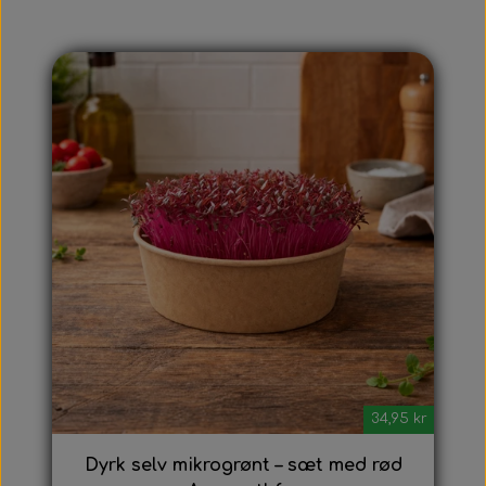
34,95 kr
Dyrk selv mikrogrønt – sæt med rød