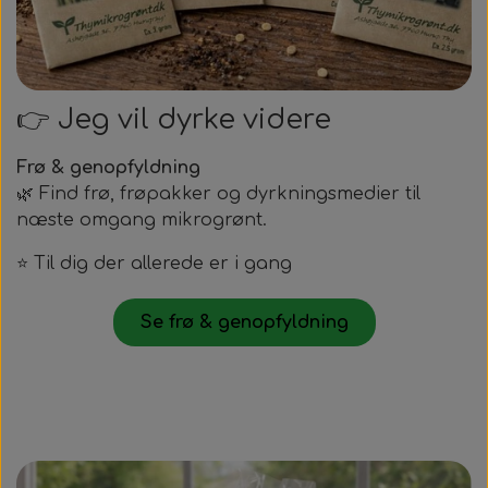
👉 Jeg vil dyrke videre
Frø & genopfyldning
🌿 Find frø, frøpakker og dyrkningsmedier til
næste omgang mikrogrønt.
⭐ Til dig der allerede er i gang
Se frø & genopfyldning