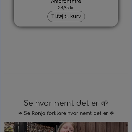
Amaranthfrø
34,95 kr.
Tilføj til kurv
Se hvor nemt det er 🌱
☘️
Se Ronja forklare hvor nemt det er
☘️