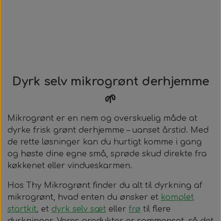
Dyrk selv mikrogrønt derhjemme
🌱
Mikrogrønt er en nem og overskuelig måde at
dyrke frisk grønt derhjemme – uanset årstid. Med
de rette løsninger kan du hurtigt komme i gang
og høste dine egne små, sprøde skud direkte fra
køkkenet eller vindueskarmen.
Hos Thy Mikrogrønt finder du alt til dyrkning af
mikrogrønt, hvad enten du ønsker et
komplet
startkit
, et
dyrk selv sæt
eller
frø
til flere
dyrkninger. Vores produkter er sammensat, så det