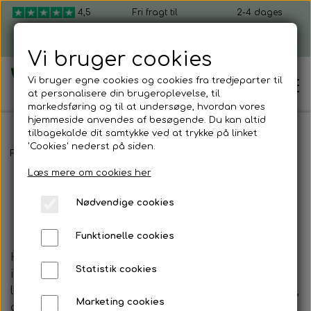
4,5
Fri fragt til
2-4 dages
ud af 5
pakkeshop ved
levering, fra 49 kr.
køb over 599 kr.
Vi bruger cookies
Vi bruger egne cookies og cookies fra tredjeparter til
at personalisere din brugeroplevelse, til
markedsføring og til at undersøge, hvordan vores
hjemmeside anvendes af besøgende. Du kan altid
tilbagekalde dit samtykke ved at trykke på linket
'Cookies' nederst på siden.
Hjem
Forside
Blog
Læs mere om cookies her
Blog
Shop mikrogrønt
Nødvendige cookies
Dyrk selv mikrogrønt
Funktionelle cookies
Kom i gang
Her kan du skrive en introduktion til bloggens
Mikrogrønt startpakker
Statistik cookies
indhold og hvad den besøgende kan forvente at
Sådan dyrker du mikrogrønt
Firmagaver
læse om. Det er en rigtig god ide at have en blog,
Marketing cookies
da det er god SEO = søgemaskineoptimering
Mikrogrønt frø