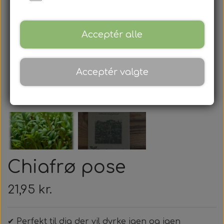
Sådan bruger du et dyrk selv sæt
Tilbud på firmagaver
Idéer & inspiration
Mikrogrønt frøpakker
Sådan bruger du et startkit
Gaveforslag til virksomheder
Acceptér alle
Se billeder og video
Ib Laursen
Gave ideer
FAQ - Ofte stillede spørgsmål om Mikrogrønt
Få idéer til brug i køkkenet
Acceptér valgte
Gratis gave ved køb
Mikrogrønt bakker
Om
Cocomix dyrkningsmedie
Mikrogrønt tilbehør
Kontakt
Chiafrø pose
Gave Indpakning
21,95 kr.
✔ Perfekt til dig der vil dyrke igen og igen