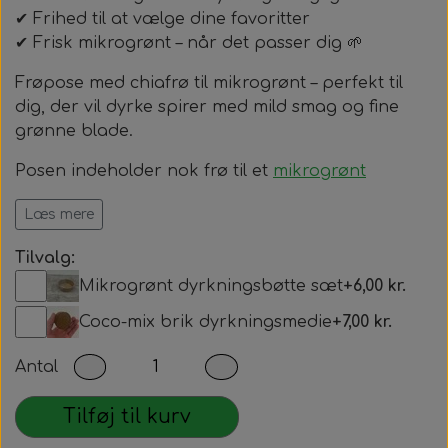
✔ Frihed til at vælge dine favoritter
✔ Frisk mikrogrønt – når det passer dig 🌱
Frøpose med chiafrø til mikrogrønt – perfekt til
dig, der vil dyrke spirer med mild smag og fine
grønne blade.
Posen indeholder nok frø til et
mikrogrønt
dyrkningsbøtte sæt
Læs mere
👉Se også vores komplette
dyrk selv sæt
!, hvis du
Tilvalg:
vil i gang nemt og hurtigt.
Mikrogrønt dyrkningsbøtte sæt
+6,00 kr.
Coco-mix brik dyrkningsmedie
+7,00 kr.
Antal
Tilføj til kurv