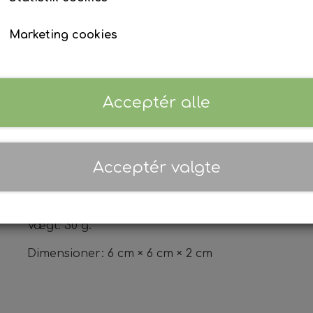
✔ Gør det nemt at dyrke
✔ Klar til brug – enkelt og praktisk 🌱
Marketing cookies
1 stk. Coco-mix brik dyrkningsmedie. Passer til e
Et godt alternativ til klassisk jord.
Den kommer i tø
opbevares.
Vægt: omkring 25 g pr. stk.
Acceptér alle
Når den er hævet, danner den omkring 350 ml d
Antal
Acceptér valgte
Tilføj til kurv
Vægt: 30 g.
Dimensioner: 6 cm × 6 cm × 2 cm