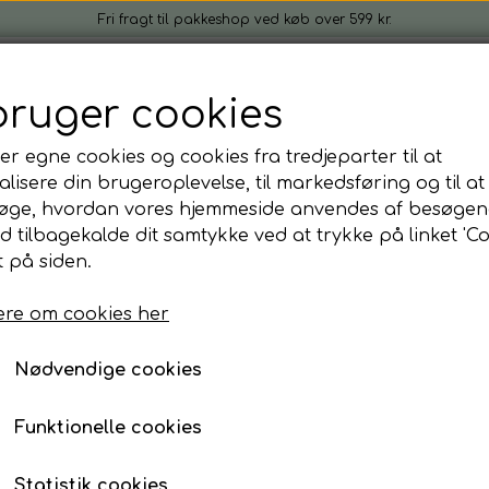
Fri fragt til pakkeshop ved køb over 599 kr.
rogrønt
Kom i gang
Firmagaver
Idéer & inspira
bruger cookies
Gratis gave ved køb
Om
Kontakt
t
er egne cookies og cookies fra tredjeparter til at
lv sæt
er
lisere din brugeroplevelse, til markedsføring og til at
øge, hvordan vores hjemmeside anvendes af besøgen
t
medie
Coco-mix brik dyrkningsmedie
id tilbagekalde dit samtykke ved at trykke på linket 'Co
mål om Mikrogrønt
Coco-mix brik dyrkni
 på siden.
7,00 kr.
re om cookies her
Nødvendige cookies
Mængderabat
Ved køb af 10: 6,00 kr.
Funktionelle cookies
✔ Nødvendigt dyrkningsmedie til mikrogrønt
Statistik cookies