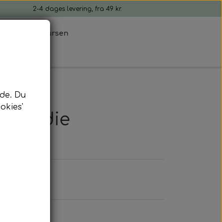
2-4 dages levering, fra 49 kr.
tion
Ib Laursen
de. Du
okies'
ngsmedie