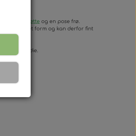
n
dyrkningsbøtte
og en pose frø.
r og presset form og kan derfor fint
yrkningsmedie.