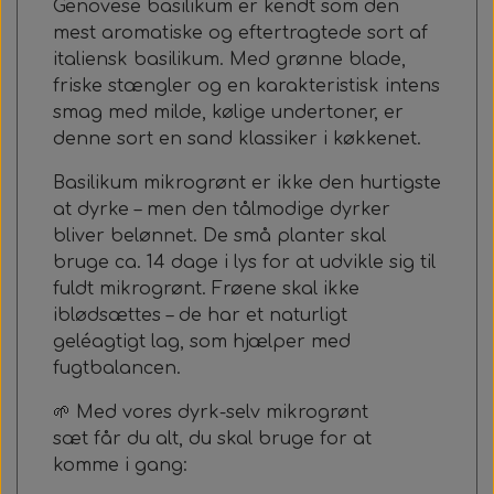
Genovese basilikum er kendt som den
mest aromatiske og eftertragtede sort af
italiensk basilikum. Med grønne blade,
friske stængler og en karakteristisk intens
smag med milde, kølige undertoner, er
denne sort en sand klassiker i køkkenet.
Basilikum mikrogrønt er ikke den hurtigste
at dyrke – men den tålmodige dyrker
bliver belønnet. De små planter skal
bruge ca. 14 dage i lys for at udvikle sig til
fuldt mikrogrønt. Frøene skal ikke
iblødsættes – de har et naturligt
geléagtigt lag, som hjælper med
fugtbalancen.
🌱 Med vores
dyrk-selv mikrogrønt
sæt
får du alt, du skal bruge for at
komme i gang: