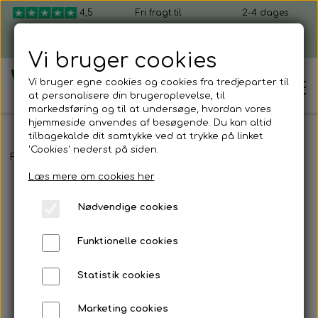
4,5
Fri fragt til
2-4 dages
ud af 5
pakkeshop ved
levering, fra 49 kr.
køb over 599 kr.
Vi bruger cookies
Vi bruger egne cookies og cookies fra tredjeparter til
at personalisere din brugeroplevelse, til
markedsføring og til at undersøge, hvordan vores
hjemmeside anvendes af besøgende. Du kan altid
tilbagekalde dit samtykke ved at trykke på linket
'Cookies' nederst på siden.
Hjem
Forside
Shop mikrogrønt
Dyrk selv mikrogrønt
Dyrk selv sæt 
Læs mere om cookies her
Shop mikrogrønt
Nødvendige cookies
Dyrk selv mikrogrønt
Funktionelle cookies
Kom i gang
Mikrogrønt startpakker
Statistik cookies
Sådan dyrker du mikrogrønt
Firmagaver
Marketing cookies
Mikrogrønt frø