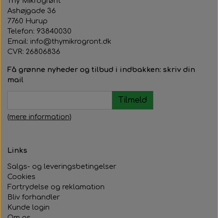
Thy Mikrogrønt
Ashøjgade 36
7760 Hurup
Telefon: 93840030
Email: info@thymikrogront.dk
CVR:
26806836
Få grønne nyheder og tilbud i indbakken: skriv din
mail
Tilmeld
(mere information)
Links
Salgs- og leveringsbetingelser
Cookies
Fortrydelse og reklamation
Bliv forhandler
Kunde login
Om os