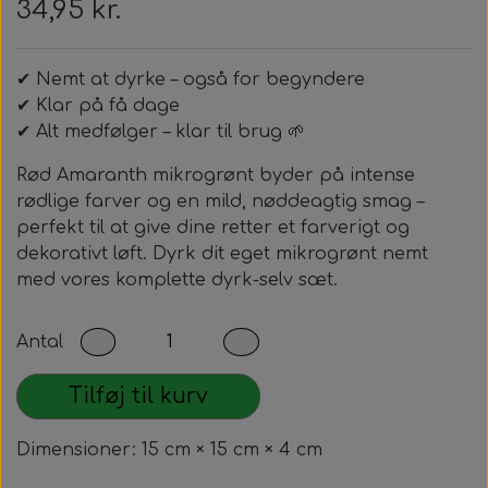
34,95 kr.
✔ Nemt at dyrke – også for begyndere
✔ Klar på få dage
✔ Alt medfølger – klar til brug 🌱
Rød Amaranth mikrogrønt byder på intense
rødlige farver og en mild, nøddeagtig smag –
perfekt til at give dine retter et farverigt og
dekorativt løft. Dyrk dit eget mikrogrønt nemt
med vores komplette dyrk-selv sæt.
Antal
Tilføj til kurv
Dimensioner: 15 cm × 15 cm × 4 cm