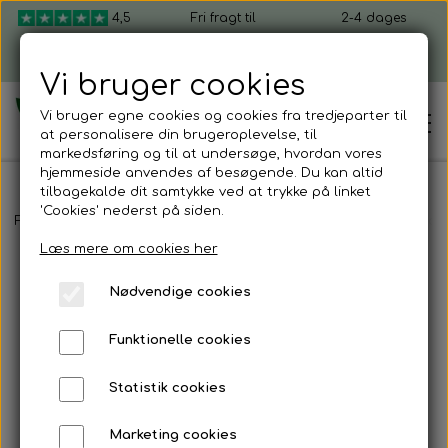
4,5
Fri fragt til
2-4 dages
ud af 5
pakkeshop ved
levering, fra 49 kr.
køb over 599 kr.
Vi bruger cookies
Vi bruger egne cookies og cookies fra tredjeparter til
at personalisere din brugeroplevelse, til
markedsføring og til at undersøge, hvordan vores
hjemmeside anvendes af besøgende. Du kan altid
tilbagekalde dit samtykke ved at trykke på linket
'Cookies' nederst på siden.
Hjem
Forside
Shop mikrogrønt
Dyrk selv mikrogrønt
Dyrk selv sæt 
Læs mere om cookies her
Shop mikrogrønt
Nødvendige cookies
Dyrk selv mikrogrønt
Funktionelle cookies
Kom i gang
Mikrogrønt startpakker
Statistik cookies
Sådan dyrker du mikrogrønt
Firmagaver
Marketing cookies
Mikrogrønt frø