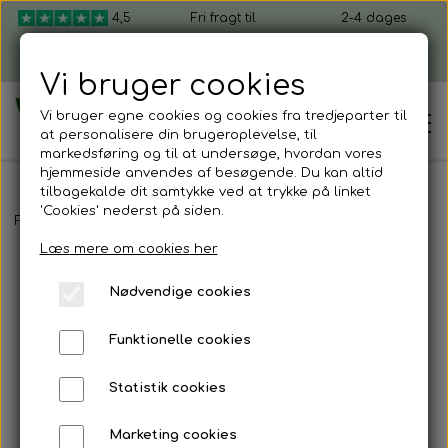
4,5
Fri fragt til
2-4 dages
ud af 5
pakkeshop ved
levering, fra 49 kr.
køb over 599 kr.
Vi bruger cookies
Vi bruger egne cookies og cookies fra tredjeparter til
at personalisere din brugeroplevelse, til
markedsføring og til at undersøge, hvordan vores
hjemmeside anvendes af besøgende. Du kan altid
tilbagekalde dit samtykke ved at trykke på linket
'Cookies' nederst på siden.
Hjem
Forside
Shop mikrogrønt
Coco-mix dyrkningsmedie
Cocomix
Læs mere om cookies her
Shop mikrogrønt
Nødvendige cookies
Dyrk selv mikrogrønt
Funktionelle cookies
Kom i gang
Mikrogrønt startpakker
Statistik cookies
Sådan dyrker du mikrogrønt
Firmagaver
Marketing cookies
Mikrogrønt frø