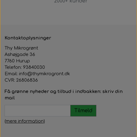
2000+ kunder
Kontaktoplysninger
Thy Mikrogrønt
Ashøjgade 36
7760 Hurup
Telefon: 93840030
Email: info@thymikrogront.dk
CVR:
26806836
Få grønne nyheder og tilbud i indbakken: skriv din
mail
Tilmeld
(mere information)