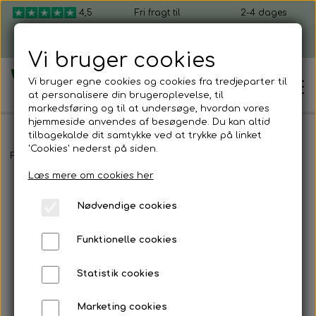
4,5
Fri fragt til
2-4 dages
ud af 5
pakkeshop ved
levering, fra 49 kr.
køb over 599 kr.
Vi bruger cookies
Vi bruger egne cookies og cookies fra tredjeparter til
at personalisere din brugeroplevelse, til
markedsføring og til at undersøge, hvordan vores
hjemmeside anvendes af besøgende. Du kan altid
tilbagekalde dit samtykke ved at trykke på linket
'Cookies' nederst på siden.
Hjem
Forside
Ib Laursen
Ib Laursen saks lille
Læs mere om cookies her
Shop mikrogrønt
Nødvendige cookies
Dyrk selv mikrogrønt
Funktionelle cookies
Kom i gang
Mikrogrønt startpakker
Statistik cookies
Sådan dyrker du mikrogrønt
Firmagaver
Marketing cookies
Mikrogrønt frø